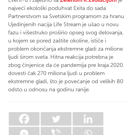
najveći ekološki poduhvat Exita do sada.
Partnerstvom sa Svetskim programom za hranu
Ujedinjenih nacija Life Stream je ušao u novu
fazu i višestruko proširio opseg svog delovanja,
u kojem se pored zaštite okoline, ističe i
problem okončanja ekstremne gladi za milione
ljudi širom sveta. Hitna reakcija potrebna je
zbog činjenice da će pandemija pre kraja 2020.
dovesti čak 270 miliona ljudi u problem
ekstremne gladi, što je povećanje od velikih 80
odsto u odnosu na godinu ranije.