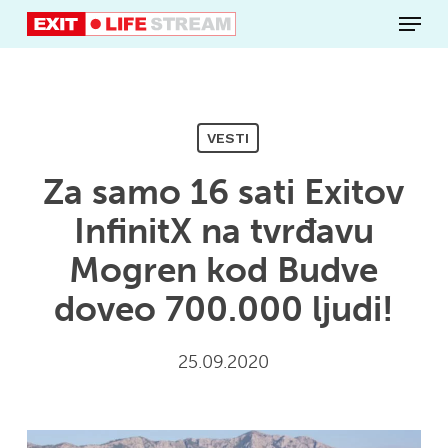
Skip
Menu
to
main
content
VESTI
Za samo 16 sati Exitov
InfinitX na tvrđavu
Mogren kod Budve
doveo 700.000 ljudi!
25.09.2020