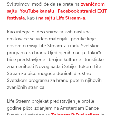
Svi strimovi moći će da se prate na
zvaničnom
sajtu
,
YouTube kanalu
i
Facebook stranici EXIT
festivala
, kao i
na sajtu Life Stream-a
.
Kao integralni deo snimaka svih nastupa
emitovaće se video materijali i poruke koje
govore o misiji Life Stream-a i radu Svetskog
programa za hranu Ujedinjenih nacija. Takođe
biće predstavljene i brojne kulturne i turističke
znamenitosti Novog Sada i Srbije. Tokom Life
Stream-a biće moguće donirati direktno
Svetskom programu za hranu putem njihovih
zvaničnih stranica.
Life Stream projekat predstavljen je prošle
godine pilot izdanjem na Amsterdam Dance
Event-u i zajedno sa
Zelenom R:Evolucijom
je