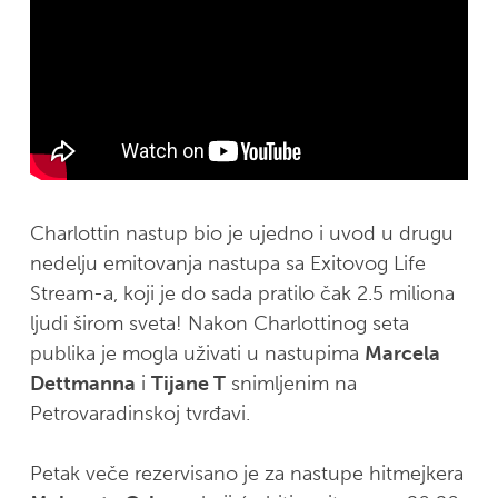
Charlottin nastup bio je ujedno i uvod u drugu
nedelju emitovanja nastupa sa Exitovog Life
Stream-a, koji je do sada pratilo čak 2.5 miliona
ljudi širom sveta! Nakon Charlottinog seta
publika je mogla uživati u nastupima
Marcela
Dettmanna
i
Tijane T
snimljenim na
Petrovaradinskoj tvrđavi.
Petak veče rezervisano je za nastupe hitmejkera