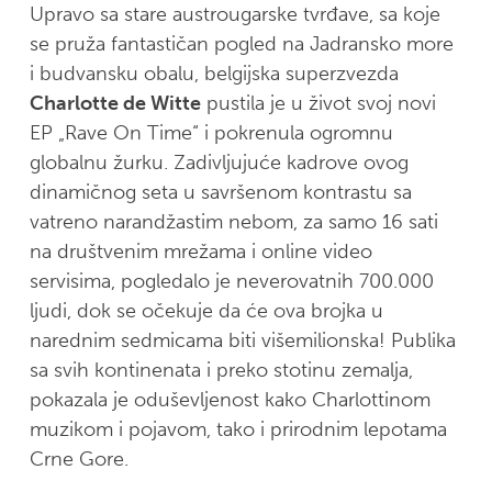
Upravo sa stare austrougarske tvrđave, sa koje
se pruža fantastičan pogled na Jadransko more
i budvansku obalu, belgijska superzvezda
Charlotte de Witte
pustila je u život svoj novi
EP „Rave On Time“ i pokrenula ogromnu
globalnu žurku. Zadivljujuće kadrove ovog
dinamičnog seta u savršenom kontrastu sa
vatreno narandžastim nebom, za samo 16 sati
na društvenim mrežama i online video
servisima, pogledalo je neverovatnih 700.000
ljudi, dok se očekuje da će ova brojka u
narednim sedmicama biti višemilionska! Publika
sa svih kontinenata i preko stotinu zemalja,
pokazala je oduševljenost kako Charlottinom
muzikom i pojavom, tako i prirodnim lepotama
Crne Gore.