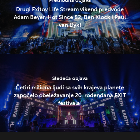
Prethodna objava
Drugi Exitov Life Stream vikend predvode
Adam Beyer, Hot Since 82, Ben Klock i Paul
van Dyk!
Sledeća objava
Četiri miliona ljudi sa svih krajeva planete
započelo obeležavanje 20. rođendana EXIT
festivala!