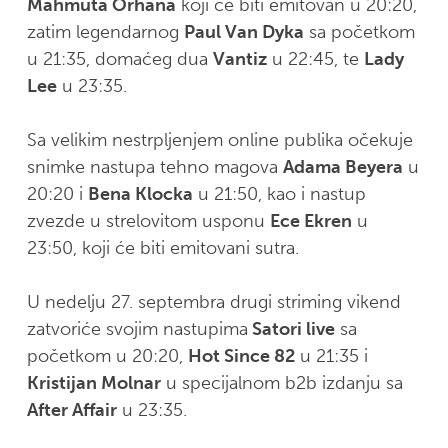
Mahmuta Orhana
koji će biti emitovan u 20:20,
zatim legendarnog
Paul Van Dyka
sa početkom
u 21:35, domaćeg dua
Vantiz
u 22:45, te
Lady
Lee
u 23:35.
Sa velikim nestrpljenjem online publika očekuje
snimke nastupa tehno magova
Adama Beyera
u
20:20 i
Bena Klocka
u 21:50, kao i nastup
zvezde u strelovitom usponu
Ece Ekren
u
23:50, koji će biti emitovani sutra.
U nedelju 27. septembra drugi striming vikend
zatvoriće svojim nastupima
Satori live
sa
početkom u 20:20,
Hot Since 82
u 21:35 i
Kristijan Molnar
u specijalnom b2b izdanju sa
After Affair
u 23:35.