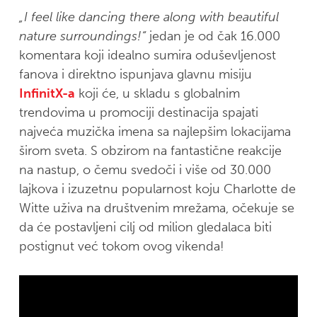
„I feel like dancing there along with beautiful
nature surroundings!“
jedan je od čak 16.000
komentara koji idealno sumira oduševljenost
fanova i direktno ispunjava glavnu misiju
InfinitX-a
koji će, u skladu s globalnim
trendovima u promociji destinacija spajati
najveća muzička imena sa najlepšim lokacijama
širom sveta. S obzirom na fantastične reakcije
na nastup, o čemu svedoči i više od 30.000
lajkova i izuzetnu popularnost koju Charlotte de
Witte uživa na društvenim mrežama, očekuje se
da će postavljeni cilj od milion gledalaca biti
postignut već tokom ovog vikenda!