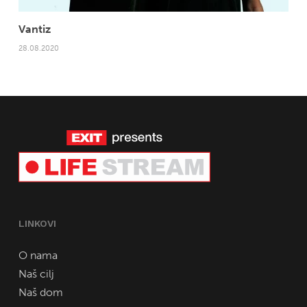
Vantiz
28.08.2020
LINKOVI
O nama
Naš cilj
Naš dom