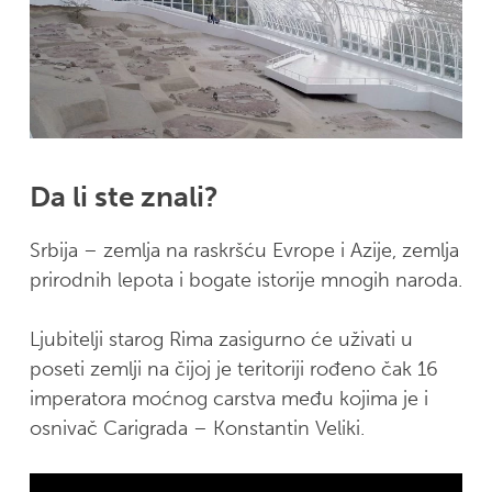
Da li ste znali?
Srbija – zemlja na raskršću Evrope i Azije, zemlja
prirodnih lepota i bogate istorije mnogih naroda.
Ljubitelji starog Rima zasigurno će uživati u
poseti zemlji na čijoj je teritoriji rođeno čak 16
imperatora moćnog carstva među kojima je i
osnivač Carigrada – Konstantin Veliki.