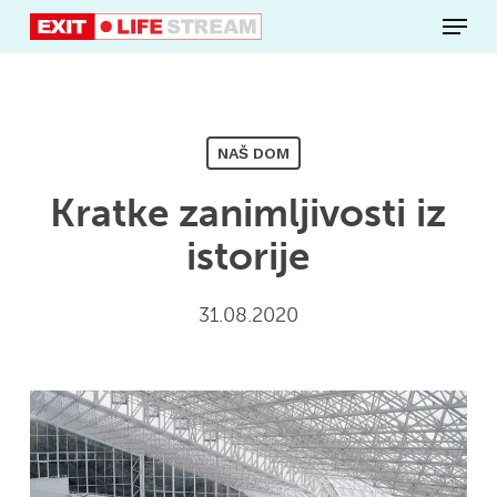
Skip
Menu
to
main
content
NAŠ DOM
Kratke zanimljivosti iz
istorije
31.08.2020