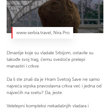
www.serbia.travel, Nira Pro
Dinastije koje su vladale Srbijom, ostavile su
takođe svoj trag, čemu svedoče prelepi
manastiri i crkve.
Da li ste znali da je Hram Svetog Save ne samo
najveća srpska pravoslavna crkva već i jedna od
najvećih na svetu? Da, jeste.
Velelepni kompleksi nekadašnjih vladara i