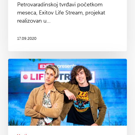
Petrovaradinskoj tvrđavi početkom
prvog
meseca, Exitov Life Stream, projekat
vikenda!
realizovan u…
17.09.2020
Strani
izvođači
i
domaće
javne
ličnosti
oduševljeni
Life
Stream-