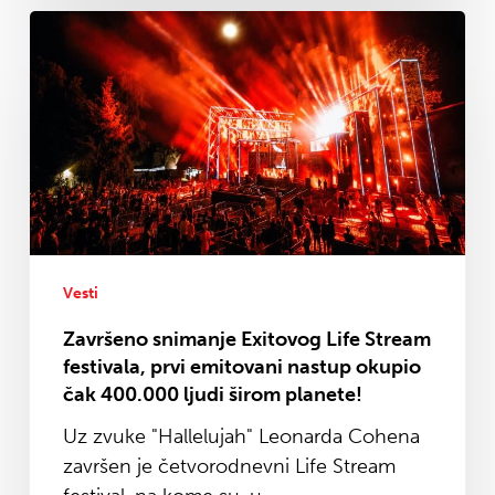
Završeno
snimanje
Exitovog
Life
Stream
festivala,
prvi
emitovani
nastup
okupio
Vesti
čak
Završeno snimanje Exitovog Life Stream
400.000
festivala, prvi emitovani nastup okupio
ljudi
čak 400.000 ljudi širom planete!
širom
Uz zvuke "Hallelujah" Leonarda Cohena
planete!
završen je četvorodnevni Life Stream