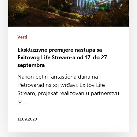
Life
Stream-
a
od
17.
Vesti
do
Ekskluzivne premijere nastupa sa
27.
Exitovog Life Stream-a od 17. do 27.
septembra
septembra
Nakon četiri fantastična dana na
Petrovaradinskoj tvrđavi, Exitov Life
Stream, projekat realizovan u partnerstvu
sa…
11.09.2020