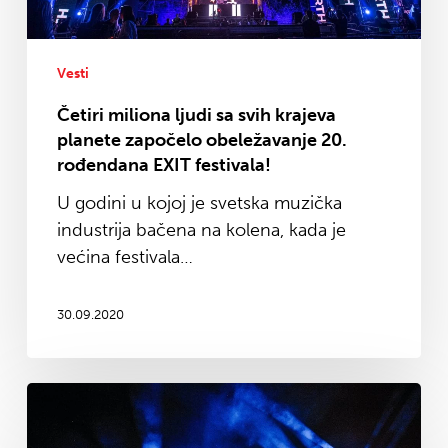
započelo
obeležavanje
20.
Vesti
rođendana
Četiri miliona ljudi sa svih krajeva
EXIT
planete započelo obeležavanje 20.
festivala!
rođendana EXIT festivala!
U godini u kojoj je svetska muzička
industrija bačena na kolena, kada je
većina festivala…
30.09.2020
Drugi
Exitov