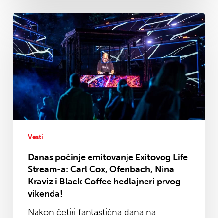
Danas
počinje
emitovanje
Exitovog
Life
Stream-
a:
Carl
Cox,
Ofenbach,
Vesti
Nina
Danas počinje emitovanje Exitovog Life
Kraviz
Stream-a: Carl Cox, Ofenbach, Nina
i
Kraviz i Black Coffee hedlajneri prvog
Black
vikenda!
Coffee
Nakon četiri fantastična dana na
hedlajneri