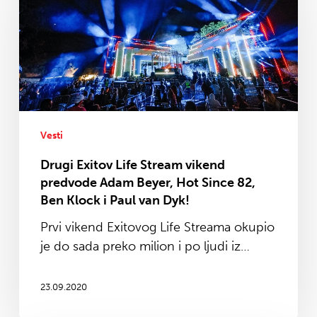
Life
Stream
vikend
predvode
Adam
Beyer,
Hot
Since
Vesti
82,
Drugi Exitov Life Stream vikend
Ben
predvode Adam Beyer, Hot Since 82,
Klock
Ben Klock i Paul van Dyk!
i
Prvi vikend Exitovog Life Streama okupio
Paul
je do sada preko milion i po ljudi iz…
van
Dyk!
23.09.2020