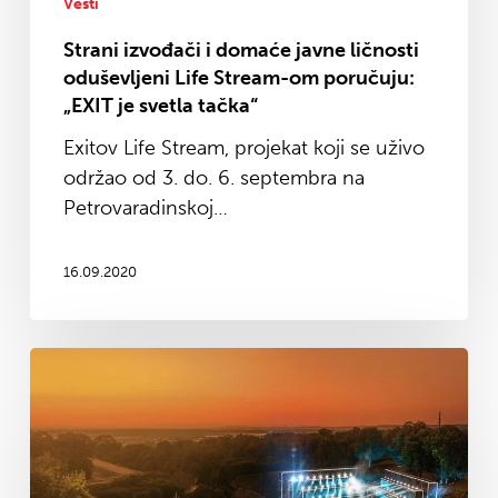
om
Vesti
poručuju:
Strani izvođači i domaće javne ličnosti
„EXIT
oduševljeni Life Stream-om poručuju:
je
„EXIT je svetla tačka“
svetla
Exitov Life Stream, projekat koji se uživo
tačka“
održao od 3. do. 6. septembra na
Petrovaradinskoj…
16.09.2020
Ekskluzivne
premijere
nastupa
sa
Exitovog