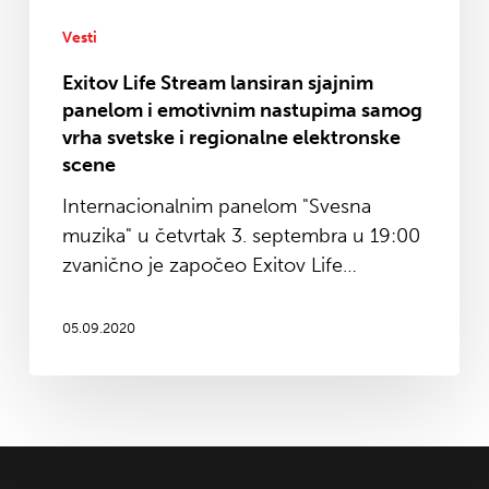
nastupima
samog
Vesti
vrha
Exitov Life Stream lansiran sjajnim
svetske
panelom i emotivnim nastupima samog
i
vrha svetske i regionalne elektronske
regionalne
scene
elektronske
Internacionalnim panelom "Svesna
scene
muzika" u četvrtak 3. septembra u 19:00
zvanično je započeo Exitov Life…
05.09.2020