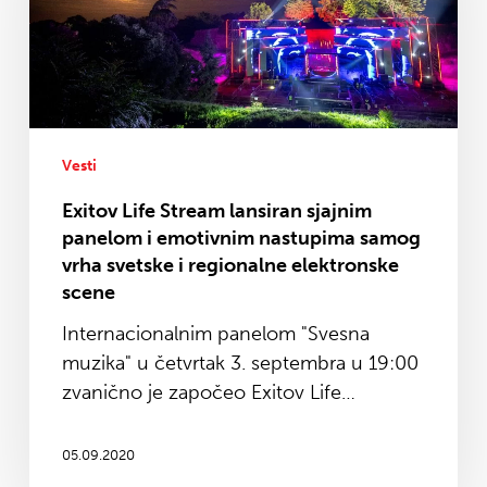
sjajnim
panelom
i
emotivnim
nastupima
samog
Vesti
vrha
Exitov Life Stream lansiran sjajnim
svetske
panelom i emotivnim nastupima samog
i
vrha svetske i regionalne elektronske
regionalne
scene
elektronske
Internacionalnim panelom "Svesna
scene
muzika" u četvrtak 3. septembra u 19:00
zvanično je započeo Exitov Life…
05.09.2020