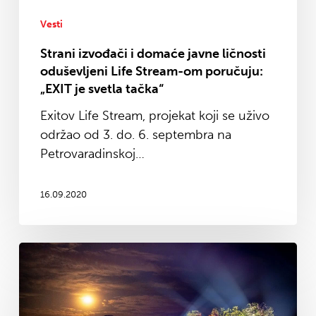
Stream-
om
Vesti
poručuju:
Strani izvođači i domaće javne ličnosti
„EXIT
oduševljeni Life Stream-om poručuju:
je
„EXIT je svetla tačka“
svetla
Exitov Life Stream, projekat koji se uživo
tačka“
održao od 3. do. 6. septembra na
Petrovaradinskoj…
16.09.2020
Exitov
Life
Stream
lansiran