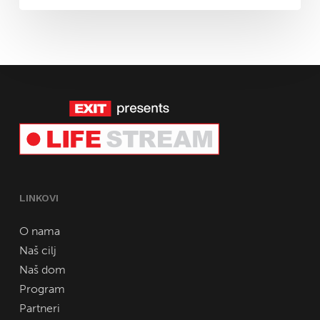
LINKOVI
O nama
Naš cilj
Naš dom
Program
Partneri